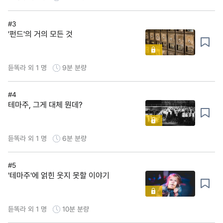
#3
'펀드'의 거의 모든 것
듣똑라 외 1 명
9분
분량
#4
테마주, 그게 대체 뭔데?
듣똑라 외 1 명
6분
분량
#5
'테마주'에 얽힌 웃지 못할 이야기
듣똑라 외 1 명
10분
분량