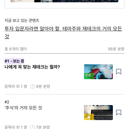
지금 보고 있는 콘텐츠
투자 입문자라면 알아야 할, 테마주와 재테크의 거의 모든
것
총
6
개의 챕터
56분
분량
#1
- 보는 중
나에게 꼭 맞는 재테크는 뭘까?
무료
듣똑라 외 1 명
9분
분량
#2
'주식'의 거의 모든 것
듣똑라 외 1 명
7분
분량