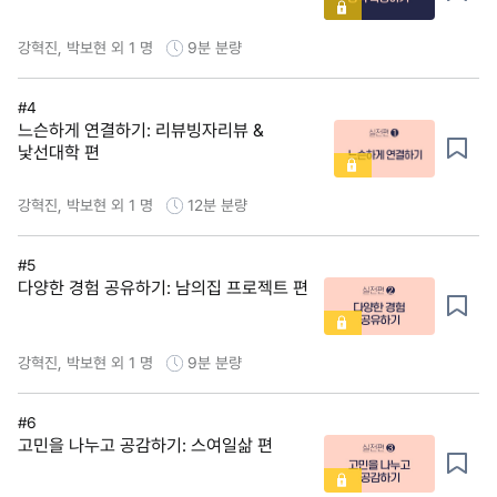
강혁진, 박보현 외 1 명
9분
분량
#4
느슨하게 연결하기: 리뷰빙자리뷰 &
낯선대학 편
강혁진, 박보현 외 1 명
12분
분량
#5
다양한 경험 공유하기: 남의집 프로젝트 편
강혁진, 박보현 외 1 명
9분
분량
#6
고민을 나누고 공감하기: 스여일삶 편