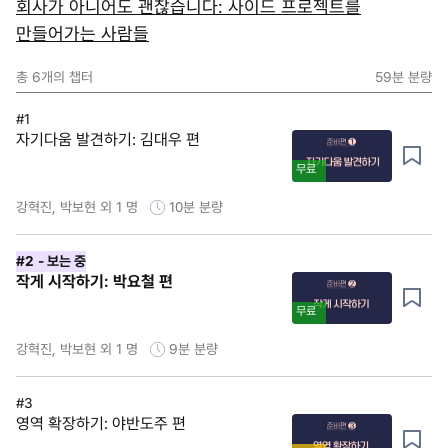
회사가 아니어도 괜찮습니다: 사이드 프로젝트를
만들어가는 사람들
총
6
개의 챕터
59분
분량
#1
자기다움 발견하기: 김대우 편
무료
강혁진, 박보현 외 1 명
10분
분량
#2
- 보는 중
작게 시작하기: 박요철 편
무료
강혁진, 박보현 외 1 명
9분
분량
#3
영역 확장하기: 야반도주 편