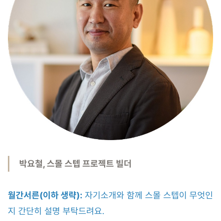
박요철, 스몰 스텝 프로젝트 빌더
월간서른(이하 생략):
자기소개와 함께 스몰 스텝이 무엇인
지 간단히 설명 부탁드려요.