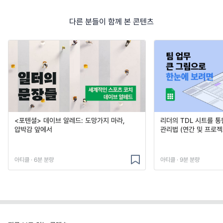
다른 분들이 함께 본 콘텐츠
<포텐셜> 데이브 알레드: 도망가지 마라,
리더의 TDL 시트를 통
압박감 앞에서
관리법 (연간 및 프로젝
아티클 · 6분 분량
아티클 · 9분 분량