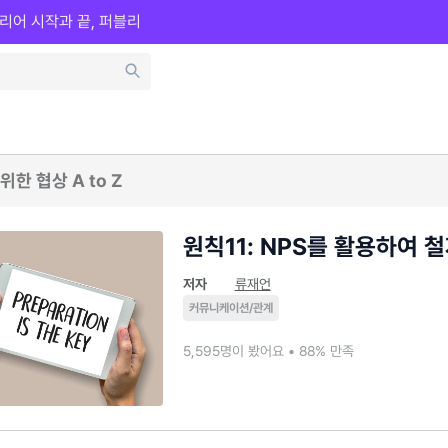
리어 시작과 끝, 퍼블리
한 협상 A to Z
원칙11: NPS를 활용하여 
저자
류재언
커뮤니케이션/관계
5,595명이 봤어요 • 88% 만족