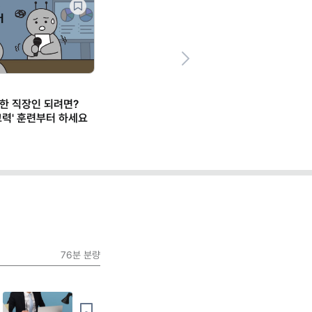
Next
한 직장인 되려면?
사고력' 훈련부터 하세요
76분
분량