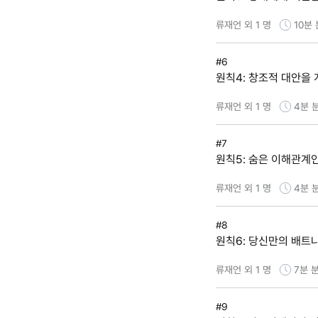
류재언 외 1 명
10분
#6
원칙4: 창조적 대안을
류재언 외 1 명
4분
#7
원칙5: 숨은 이해관계
류재언 외 1 명
4분
#8
원칙6: 당신만의 배트
류재언 외 1 명
7분
분
#9