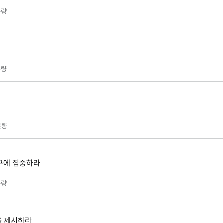
량
량
라
분량
욕구에 집중하라
량
을 제시하라