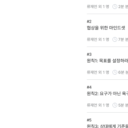
류재언 외 1 명
2분
분
#2
협상을 위한 마인드셋
류재언 외 1 명
7분
분
#3
원칙1: 목표를 설정하
류재언 외 1 명
6분
#4
원칙2: 요구가 아닌 
류재언 외 1 명
5분
분
#5
원칙3: 상대에게 기준