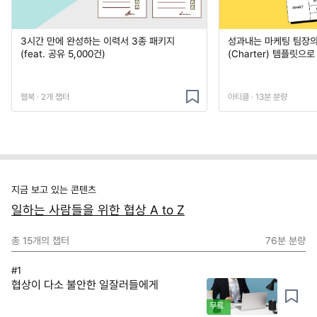
3시간 만에 완성하는 이력서 3종 패키지
성과내는 마케팅 팀장의
(feat. 공유 5,000건)
(Charter) 템플릿으
웹북 · 2개 챕터
아티클 · 13분 분량
지금 보고 있는 콘텐츠
일하는 사람들을 위한 협상 A to Z
총
15
개의 챕터
76분
분량
#1
협상이 다소 불안한 일잘러들에게
무료