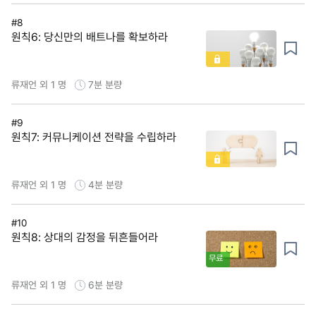
#8
원칙6: 당신만의 배트나를 확보하라
류재언 외 1 명
7분
분량
#9
원칙7: 커뮤니케이션 전략을 수립하라
류재언 외 1 명
4분
분량
#10
원칙8: 상대의 감정을 뒤흔들어라
무료
류재언 외 1 명
6분
분량