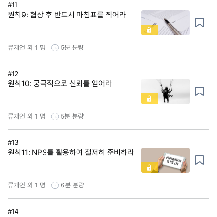
#11
원칙9: 협상 후 반드시 마침표를 찍어라
류재언 외 1 명
5분
분량
#12
원칙10: 궁극적으로 신뢰를 얻어라
류재언 외 1 명
5분
분량
#13
원칙11: NPS를 활용하여 철저히 준비하라
류재언 외 1 명
6분
분량
#14