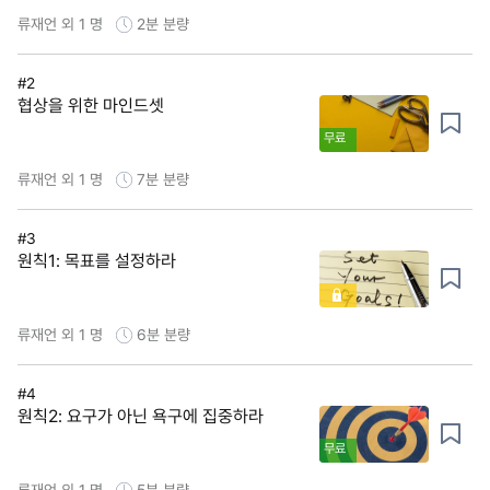
류재언 외 1 명
2분
분량
#2
협상을 위한 마인드셋
무료
류재언 외 1 명
7분
분량
#3
원칙1: 목표를 설정하라
류재언 외 1 명
6분
분량
#4
원칙2: 요구가 아닌 욕구에 집중하라
무료
류재언 외 1 명
5분
분량