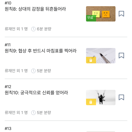
#10
원칙8: 상대의 감정을 뒤흔들어라
무료
류재언 외 1 명
6분
분량
#11
원칙9: 협상 후 반드시 마침표를 찍어라
류재언 외 1 명
5분
분량
#12
원칙10: 궁극적으로 신뢰를 얻어라
류재언 외 1 명
5분
분량
#13