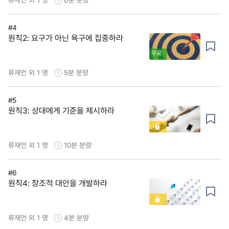
#4
원칙2: 요구가 아닌 욕구에 집중하라
무료
류재언 외 1 명
5분
분량
#5
원칙3: 상대에게 기준을 제시하라
류재언 외 1 명
10분
분량
#6
원칙4: 창조적 대안을 개발하라
류재언 외 1 명
4분
분량