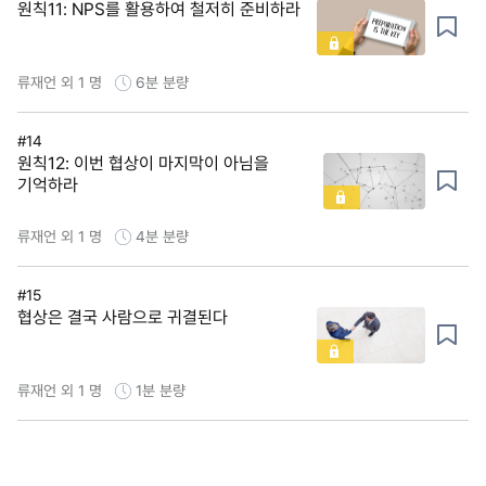
원칙11: NPS를 활용하여 철저히 준비하라
류재언 외 1 명
6분
분량
#14
원칙12: 이번 협상이 마지막이 아님을
기억하라
류재언 외 1 명
4분
분량
#15
협상은 결국 사람으로 귀결된다
류재언 외 1 명
1분
분량