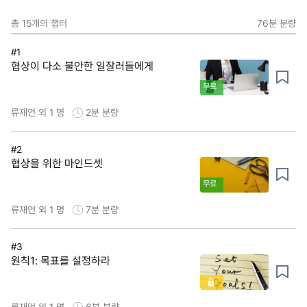
총
15
개의 챕터
76분
분량
#1
협상이 다소 불안한 일잘러들에게
무료
류재언 외 1 명
2분
분량
#2
협상을 위한 마인드셋
무료
류재언 외 1 명
7분
분량
#3
원칙1: 목표를 설정하라
류재언 외 1 명
6분
분량