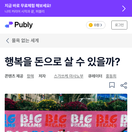
지금 바로 무료체험 해보세요!
나의 커리어 시작과 끝, 퍼블리
0원
로그인
물욕 없는 세계
행복을 돈으로 살 수 있을까?
콘텐츠 제공
항해
저자
스가쓰케 마사노부
큐레이터
홍동희