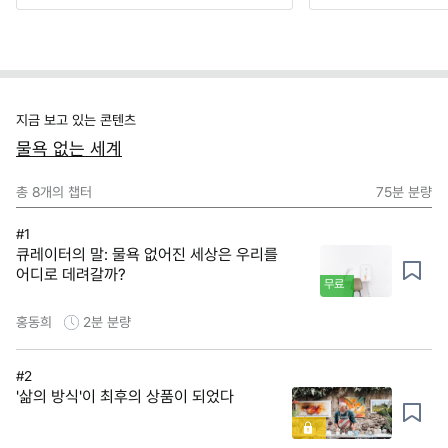
지금 보고 있는 콘텐츠
물욕 없는 세계
총
8
개의 챕터
75분
분량
#1
큐레이터의 말: 물욕 없어진 세상은 우리를
어디로 데려갈까?
무료
홍동희
2분
분량
#2
'삶의 방식'이 최후의 상품이 되었다