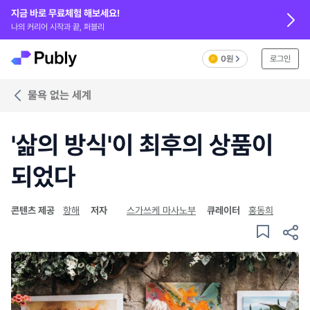
지금 바로 무료체험 해보세요!
나의 커리어 시작과 끝, 퍼블리
0원
로그인
물욕 없는 세계
'삶의 방식'이 최후의 상품이
되었다
콘텐츠 제공
항해
저자
스가쓰케 마사노부
큐레이터
홍동희