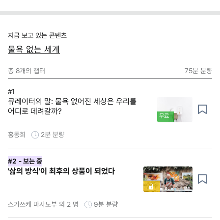
지금 보고 있는 콘텐츠
물욕 없는 세계
총
8
개의 챕터
75분
분량
#1
큐레이터의 말: 물욕 없어진 세상은 우리를
어디로 데려갈까?
무료
홍동희
2분
분량
#2
- 보는 중
'삶의 방식'이 최후의 상품이 되었다
스가쓰케 마사노부 외 2 명
9분
분량