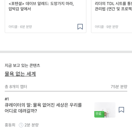
<포텐셜> 데이브 알레드: 도망가지 마라,
리더의 TDL 시트를 통
압박감 앞에서
관리법 (연간 및 프로젝
아티클 · 6분 분량
아티클 · 9분 분량
지금 보고 있는 콘텐츠
물욕 없는 세계
총
8
개의 챕터
75분
분량
#1
큐레이터의 말: 물욕 없어진 세상은 우리를
어디로 데려갈까?
무료
홍동희
2분
분량