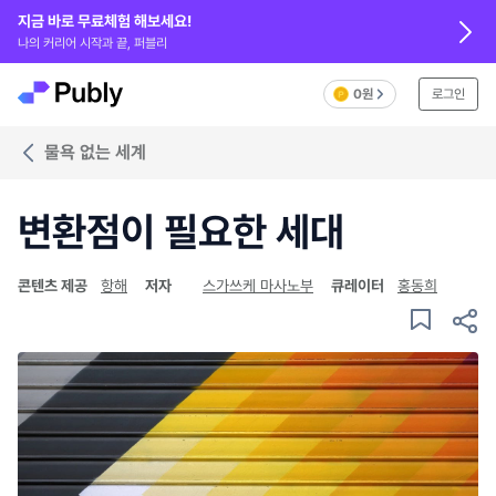
지금 바로 무료체험 해보세요!
나의 커리어 시작과 끝, 퍼블리
0원
로그인
물욕 없는 세계
변환점이 필요한 세대
콘텐츠 제공
항해
저자
스가쓰케 마사노부
큐레이터
홍동희