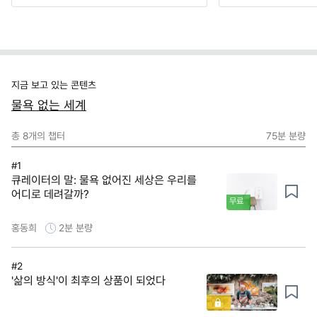
지금 보고 있는 콘텐츠
물욕 없는 세계
총
8
개의 챕터
75분
분량
#1
큐레이터의 말: 물욕 없어진 세상은 우리를
어디로 데려갈까?
무료
홍동희
2분
분량
#2
'삶의 방식'이 최후의 상품이 되었다