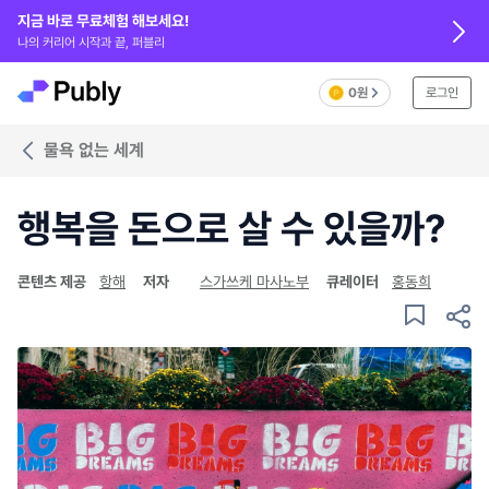
지금 바로 무료체험 해보세요!
나의 커리어 시작과 끝, 퍼블리
0원
로그인
물욕 없는 세계
행복을 돈으로 살 수 있을까?
콘텐츠 제공
항해
저자
스가쓰케 마사노부
큐레이터
홍동희