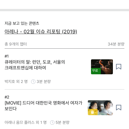
지금 보고 있는 콘텐츠
아레나 - 02월 이슈 리포팅 (2019)
총
9
개의 챕터
34분
분량
#1
큐레이터의 말: 런던, 도쿄, 서울의
크래프트맨십에 대하여
무료
박지호 외 2 명
3분
분량
#2
[MOVIE] 드디어 대한민국 영화에서 여자가
보인다
아레나 옴므 플러스 외 1 명
5분
분량