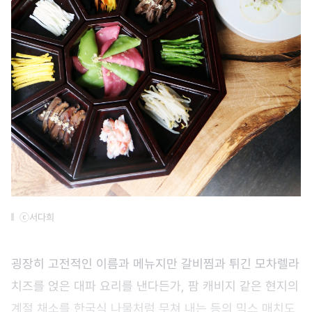
ⓒ서다희
굉장히 고전적인 이름과 메뉴지만 갈비찜과 튀긴 모차렐라
치즈를 얹은 대파 요리를 낸다든가, 팜 캐비지 같은 현지의
계절 채소를 한국식 나물처럼 무쳐 내는 등의 믹스 매치도