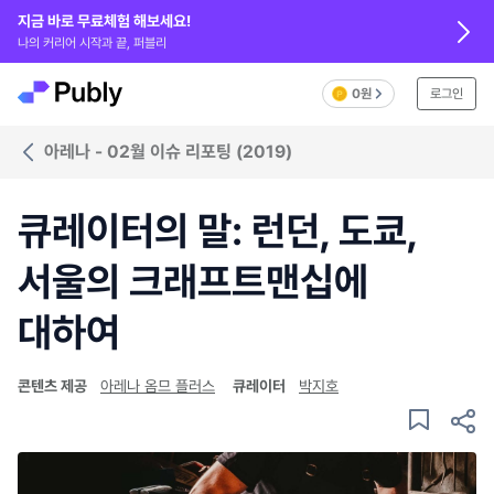
지금 바로 무료체험 해보세요!
나의 커리어 시작과 끝, 퍼블리
0원
로그인
아레나 - 02월 이슈 리포팅 (2019)
큐레이터의 말: 런던, 도쿄,
서울의 크래프트맨십에
대하여
콘텐츠 제공
아레나 옴므 플러스
큐레이터
박지호