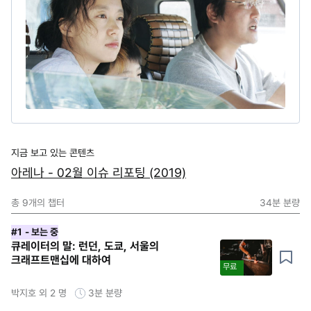
지금 보고 있는 콘텐츠
아레나 - 02월 이슈 리포팅 (2019)
총
9
개의 챕터
34분
분량
#1
- 보는 중
큐레이터의 말: 런던, 도쿄, 서울의
크래프트맨십에 대하여
무료
박지호 외 2 명
3분
분량