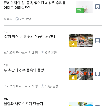
큐레이터의 말: 물욕 없어진 세상은 우리를
어디로 데려갈까?
무료
홍동희
2분
분량
#2
'삶의 방식'이 최후의 상품이 되었다
스가쓰케 마사노부 외 2 명
9분
분량
#3
두 초강대국 속 물욕의 행방
스가쓰케 마사노부 외 2 명
13분
분량
#4
물질과 새로운 관계 만들기