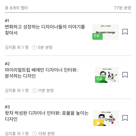
총
8
개의 챕터
77분
분량
#1
변화하고 성장하는 디자이너들의 이야기를
찾아서
무료
김지홍 외 1 명
5분
분량
#2
마이리얼트립 배재민 디자이너 인터뷰:
분석하는 디자인
무료
김지홍 외 1 명
11분
분량
#3
왓챠 박성완 디자이너 인터뷰: 효율을 높이는
디자인
김지홍 외 1 명
13분
분량