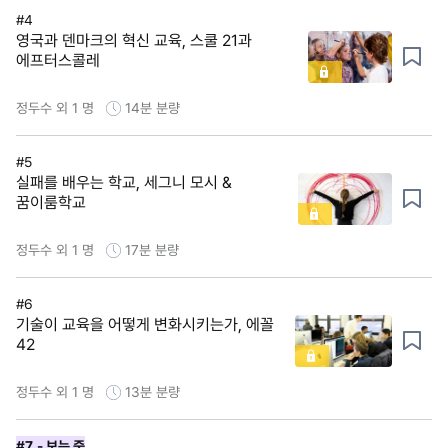
#4
영국과 덴마크의 혁신 교육, 스쿨 21과
에프터스콜레
정두수 외 1 명
14분
분량
#5
실패를 배우는 학교, 세그니 모시 &
꿈이룸학교
정두수 외 1 명
17분
분량
#6
기술이 교육을 어떻게 변화시키는가, 에꼴
42
정두수 외 1 명
13분
분량
#7
- 보는 중