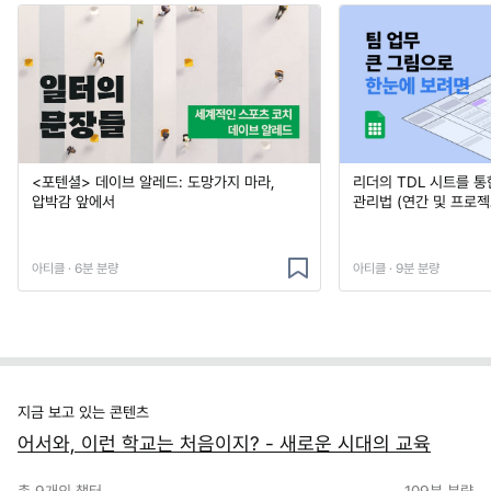
<포텐셜> 데이브 알레드: 도망가지 마라,
리더의 TDL 시트를 통
압박감 앞에서
관리법 (연간 및 프로젝
아티클 · 6분 분량
아티클 · 9분 분량
지금 보고 있는 콘텐츠
어서와, 이런 학교는 처음이지? - 새로운 시대의 교육
총
9
개의 챕터
109분
분량