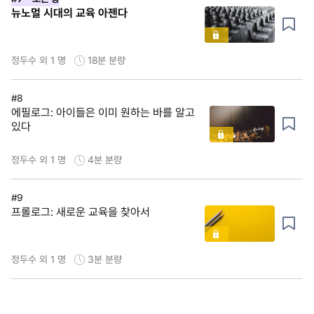
뉴노멀 시대의 교육 아젠다
정두수 외 1 명
18분
분량
#8
에필로그: 아이들은 이미 원하는 바를 알고
있다
정두수 외 1 명
4분
분량
#9
프롤로그: 새로운 교육을 찾아서
정두수 외 1 명
3분
분량