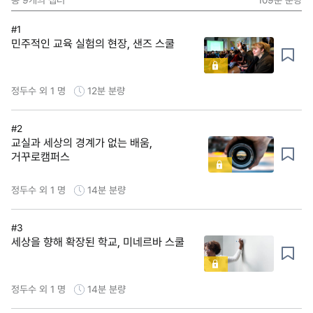
#1
민주적인 교육 실험의 현장, 샌즈 스쿨
정두수 외 1 명
12분
분량
#2
교실과 세상의 경계가 없는 배움,
거꾸로캠퍼스
정두수 외 1 명
14분
분량
#3
세상을 향해 확장된 학교, 미네르바 스쿨
정두수 외 1 명
14분
분량