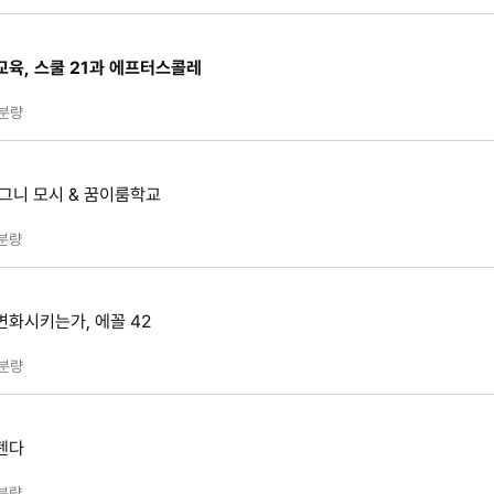
교육, 스쿨 21과 에프터스콜레
분량
세그니 모시 & 꿈이룸학교
분량
변화시키는가, 에꼴 42
분량
젠다
분량