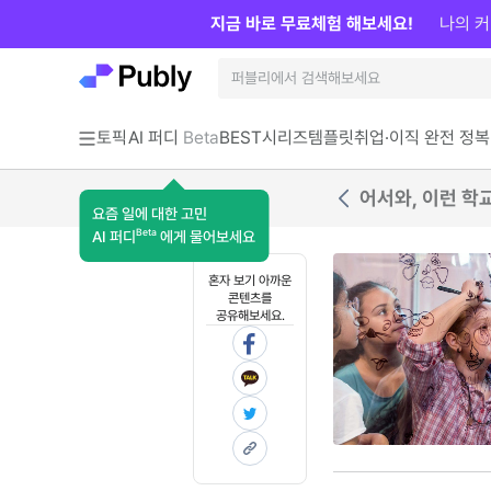
지금 바로 무료체험 해보세요!
나의 커
토픽
AI 퍼디
Beta
BEST
시리즈
템플릿
취업·이직 완전 정복
어서와, 이런 학
요즘 일에 대한 고민
Beta
AI 퍼디
에게 물어보세요
혼자 보기 아까운
콘텐츠를
공유해보세요.