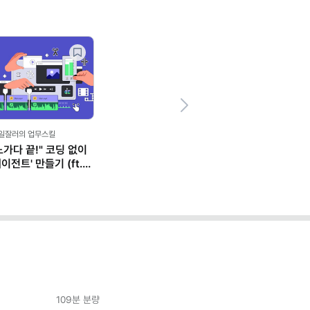
Next
,일잘러의 업무스킬
노가다 끝!" 코딩 없이
이전트' 만들기 (ft.
109분
분량