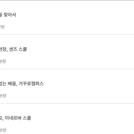
을 찾아서
분량
현장, 샌즈 스쿨
분량
없는 배움, 거꾸로캠퍼스
분량
교, 미네르바 스쿨
분량