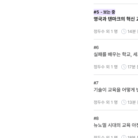
#5
- 보는 중
영국과 덴마크의 혁신 
정두수 외 1 명
14분
#6
실패를 배우는 학교, 
정두수 외 1 명
17분
#7
기술이 교육을 어떻게 
정두수 외 1 명
13분
#8
뉴노멀 시대의 교육 아
정두수 외 1 명
18분