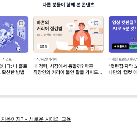
다른 분들이 함께 본 콘텐츠
매니지먼트
이직/취업/커리어
마케팅 트렌드/실무
씁니다: 나 홀로
내 경력, 시장에서 통할까? 마흔
"컷편집·자막 
로 확산한 방법
직장인의 커리어 불안 탈출 가이드
나만의 '캡컷 에
(템플릿 제공)
클로드)
 처음이지? - 새로운 시대의 교육