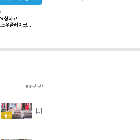
Next
드
 요청하고
스노우플레이크
 일하는 법
168분
분량