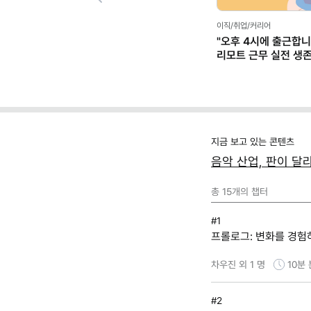
Previous
이직/취업/커리어
"오후 4시에 출근합니
리모트 근무 실전 생
(+별책부록)
지금 보고 있는 콘텐츠
음악 산업, 판이 달
총
15
개의 챕터
#1
프롤로그: 변화를 경험
차우진 외 1 명
10분
#2