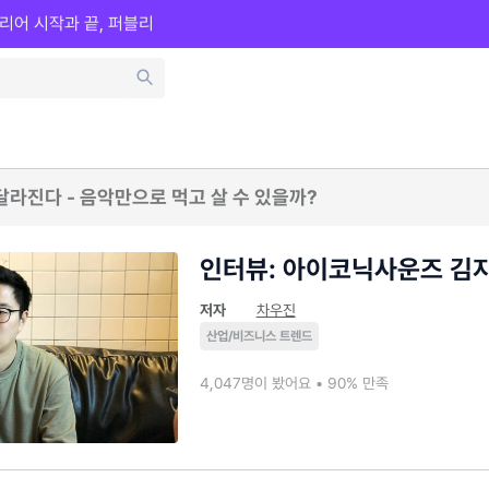
리어 시작과 끝, 퍼블리
 달라진다 - 음악만으로 먹고 살 수 있을까?
인터뷰: 아이코닉사운즈 김
저자
차우진
산업/비즈니스 트렌드
4,047명이 봤어요 • 90% 만족