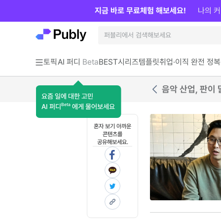
지금 바로 무료체험 해보세요!
나의 커
토픽
AI 퍼디
Beta
BEST
시리즈
템플릿
취업·이직 완전 정복
음악 산업, 판이
요즘 일에 대한 고민
Beta
AI 퍼디
에게 물어보세요
혼자 보기 아까운
콘텐츠를
공유해보세요.