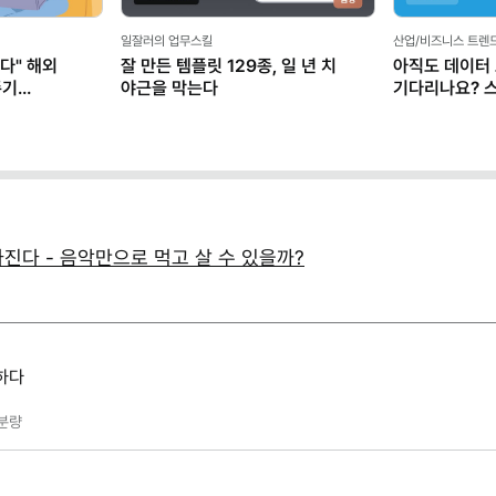
일잘러의 업무스킬
산업/비즈니스 트렌
다" 해외
잘 만든 템플릿 129종, 일 년 치
아직도 데이터
존기
야근을 막는다
기다리나요? 
마케터가 AI로
라진다 - 음악만으로 먹고 살 수 있을까?
하다
분량