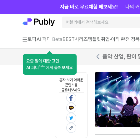
지금 바로 무료체험 해보세요!
나의 커
토픽
AI 퍼디
Beta
BEST
시리즈
템플릿
취업·이직 완전 정복
음악 산업, 판이
요즘 일에 대한 고민
Beta
AI 퍼디
에게 물어보세요
혼자 보기 아까운
콘텐츠를
공유해보세요.