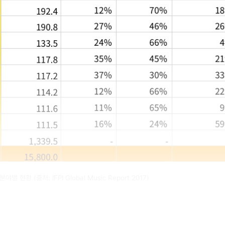
별 현황 (출처: IFPI Global Music Report 2017)