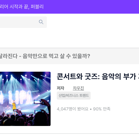
리어 시작과 끝, 퍼블리
 달라진다 - 음악만으로 먹고 살 수 있을까?
콘서트와 굿즈: 음악의 부가
저자
차우진
산업/비즈니스 트렌드
4,047명이 봤어요 • 90% 만족