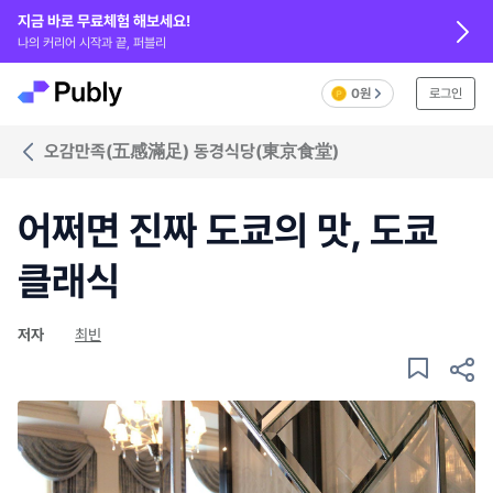
지금 바로 무료체험 해보세요!
나의 커리어 시작과 끝, 퍼블리
0원
로그인
오감만족(五感滿足) 동경식당(東京食堂)
어쩌면 진짜 도쿄의 맛, 도쿄
클래식
저자
최빈