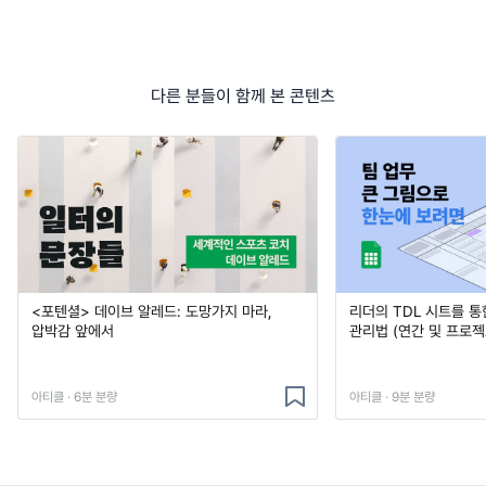
다른 분들이 함께 본 콘텐츠
<포텐셜> 데이브 알레드: 도망가지 마라,
리더의 TDL 시트를 통
압박감 앞에서
관리법 (연간 및 프로젝
아티클 · 6분 분량
아티클 · 9분 분량