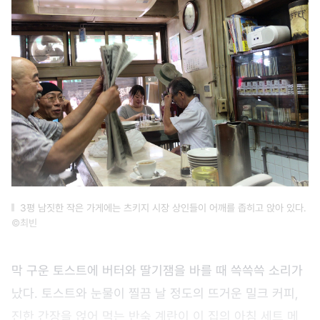
3평 남짓한 작은 가게에는 츠키지 시장 상인들이 어깨를 좁히고 앉아 있다.
©최빈
막 구운 토스트에 버터와 딸기잼을 바를 때 쓱쓱쓱 소리가
났다. 토스트와 눈물이 찔끔 날 정도의 뜨거운 밀크 커피,
진한 간장을 얹어 먹는 반숙 계란이 이 집의 아침 세트 메