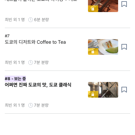
최빈 외 1 명
6분
분량
#7
도쿄의 디저트와 Coffee to Tea
최빈 외 1 명
7분
분량
#8
- 보는 중
어쩌면 진짜 도쿄의 맛, 도쿄 클래식
최빈 외 1 명
7분
분량