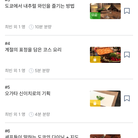
도쿄에서 내추럴 와인을 즐기는 방법
무료
최빈 외 1 명
10분
분량
#4
계절의 표정을 담은 코스 요리
최빈 외 1 명
5분
분량
#5
오가타 신이치로의 기획
최빈 외 1 명
4분
분량
#6
셰프들이 말하는 도쿄의 다이닝 + 지도