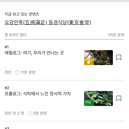
지금 보고 있는 콘텐츠
오감만족(五感滿足) 동경식당(東京食堂)
총
8
개의 챕터
55분
분량
#1
에필로그: 여기, 우리가 만나는 곳
최빈
11분
분량
#2
프롤로그: 식탁에서 느낀 정서적 가치
무료
최빈 외 2 명
5분
분량
#3