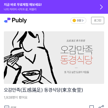
지금 바로 무료체험 해보세요!
나의 커리어 시작과 끝, 퍼블리
0원
로그인
오감만족(五感滿足) 동경식당(東京食堂)
1,928
명이 봤어요
리뷰