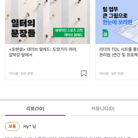
<포텐셜> 데이브 알레드: 도망가지 마라,
리더의 TDL 시트를 통
압박감 앞에서
관리법 (연간 및 프로젝
아티클 · 6분 분량
아티클 · 9분 분량
리뷰(
10
)
커뮤니티(
0
)
보통
Hy*
님