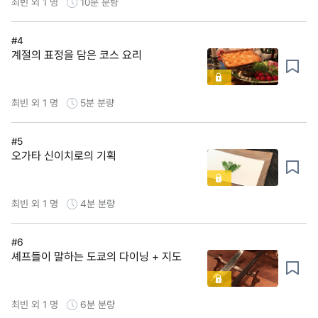
최빈 외 1 명
10분
분량
#4
계절의 표정을 담은 코스 요리
최빈 외 1 명
5분
분량
#5
오가타 신이치로의 기획
최빈 외 1 명
4분
분량
#6
셰프들이 말하는 도쿄의 다이닝 + 지도
최빈 외 1 명
6분
분량