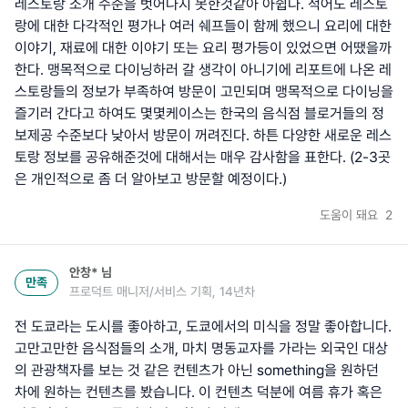
레스토랑 소개 수준을 벗어나지 못한것같아 아쉽다. 적어도 레스토
랑에 대한 다각적인 평가나 여러 쉐프들이 함께 했으니 요리에 대한
이야기, 재료에 대한 이야기 또는 요리 평가등이 있었으면 어땠을까
한다. 맹목적으로 다이닝하러 갈 생각이 아니기에 리포트에 나온 레
스토랑들의 정보가 부족하여 방문이 고민되며 맹목적으로 다이닝을
즐기러 간다고 하여도 몇몇케이스는 한국의 음식점 블로거들의 정
보제공 수준보다 낮아서 방문이 꺼려진다. 하튼 다양한 새로운 레스
토랑 정보를 공유해준것에 대해서는 매우 감사함을 표한다. (2-3곳
은 개인적으로 좀 더 알아보고 방문할 예정이다.)
도움이 돼요
2
안창*
님
만족
프로덕트 매니저/서비스 기획, 14년차
전 도쿄라는 도시를 좋아하고, 도쿄에서의 미식을 정말 좋아합니다.
고만고만한 음식점들의 소개, 마치 명동교자를 가라는 외국인 대상
의 관광책자를 보는 것 같은 컨텐츠가 아닌 something을 원하던
차에 원하는 컨텐츠를 봤습니다. 이 컨텐츠 덕분에 여름 휴가 혹은