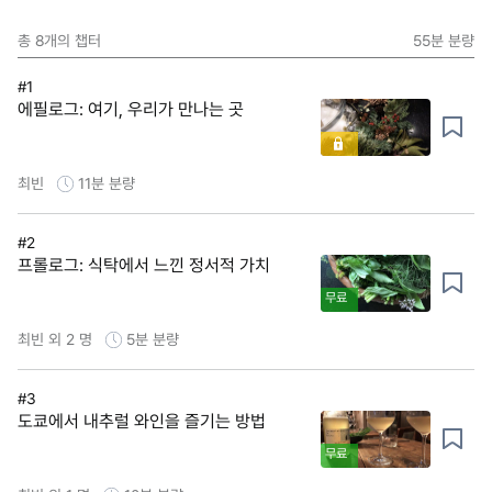
총
8
개의 챕터
55분
분량
#1
에필로그: 여기, 우리가 만나는 곳
최빈
11분
분량
#2
프롤로그: 식탁에서 느낀 정서적 가치
무료
최빈 외 2 명
5분
분량
#3
도쿄에서 내추럴 와인을 즐기는 방법
무료