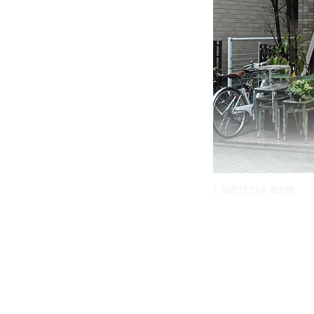
오르간 입구 ©최빈