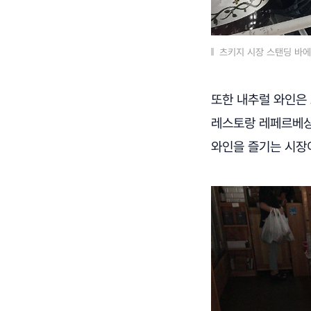
츠키지 시장 스탠딩 바에
또한 내추럴 와인은 
레스토랑 레페르베상
와인을 즐기는 시장