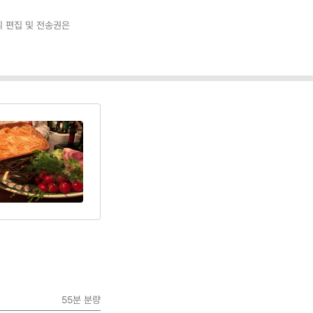
 편집 및 전송권은
55분
분량