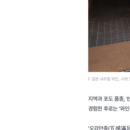
일본 내추럴 와인, 사케
지역과 포도 품종, 
경험한 후로는 '와인
'오감만족(五感滿足