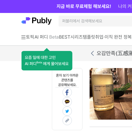
지금 바로 무료체험 해보세요!
나의 커
토픽
AI 퍼디
Beta
BEST
시리즈
템플릿
취업·이직 완전 정복
오감만족(五感滿
요즘 일에 대한 고민
Beta
AI 퍼디
에게 물어보세요
혼자 보기 아까운
콘텐츠를
공유해보세요.