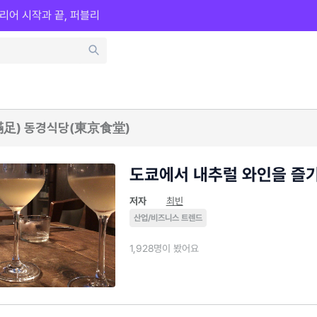
리어 시작과 끝, 퍼블리
足) 동경식당(東京食堂)
도쿄에서 내추럴 와인을 즐
저자
최빈
산업/비즈니스 트렌드
1,928명이 봤어요