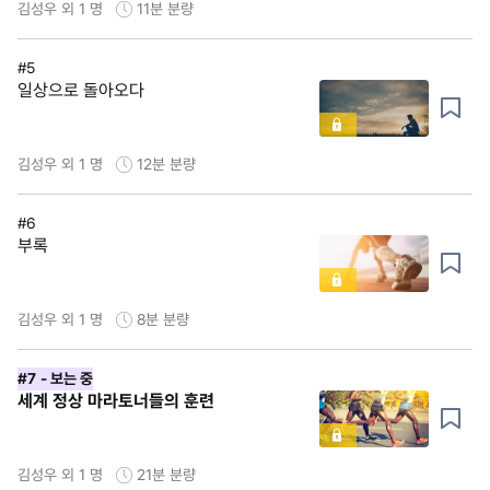
김성우 외 1 명
11분
분량
#5
일상으로 돌아오다
김성우 외 1 명
12분
분량
#6
부록
김성우 외 1 명
8분
분량
#7
- 보는 중
세계 정상 마라토너들의 훈련
김성우 외 1 명
21분
분량