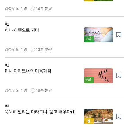
김성우 외 1 명
14분
분량
#2
케냐 이텐으로 가다
무료
김성우 외 1 명
10분
분량
#3
케냐 마라토너의 마음가짐
무료
김성우 외 1 명
16분
분량
#4
묵묵히 달리는 마라토너: 묻고 배우다(1)