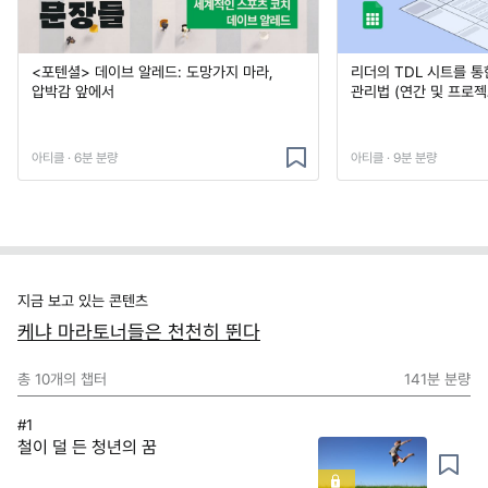
<포텐셜> 데이브 알레드: 도망가지 마라,
리더의 TDL 시트를 통
압박감 앞에서
관리법 (연간 및 프로젝
아티클 · 6분 분량
아티클 · 9분 분량
지금 보고 있는 콘텐츠
케냐 마라토너들은 천천히 뛴다
총
10
개의 챕터
141분
분량
#1
철이 덜 든 청년의 꿈