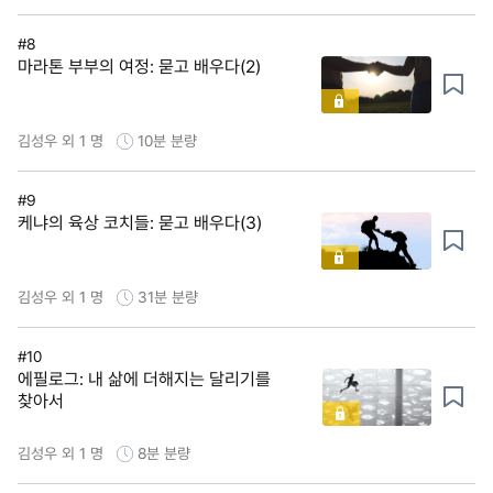
#8
마라톤 부부의 여정: 묻고 배우다(2)
김성우 외 1 명
10분
분량
#9
케냐의 육상 코치들: 묻고 배우다(3)
김성우 외 1 명
31분
분량
#10
에필로그: 내 삶에 더해지는 달리기를
찾아서
김성우 외 1 명
8분
분량