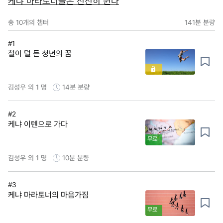
케냐 마라토너들은 천천히 뛴다
총
10
개의 챕터
141분
분량
#1
철이 덜 든 청년의 꿈
김성우 외 1 명
14분
분량
#2
케냐 이텐으로 가다
무료
김성우 외 1 명
10분
분량
#3
케냐 마라토너의 마음가짐
무료