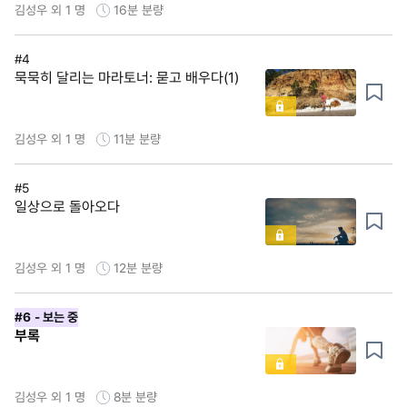
김성우 외 1 명
16분
분량
#4
묵묵히 달리는 마라토너: 묻고 배우다(1)
김성우 외 1 명
11분
분량
#5
일상으로 돌아오다
김성우 외 1 명
12분
분량
#6
- 보는 중
부록
김성우 외 1 명
8분
분량