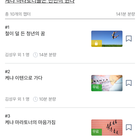
케냐 마라토너들은 천천히 뛴다
총
10
개의 챕터
141분
분량
#1
철이 덜 든 청년의 꿈
김성우 외 1 명
14분
분량
#2
케냐 이텐으로 가다
무료
김성우 외 1 명
10분
분량
#3
케냐 마라토너의 마음가짐
무료