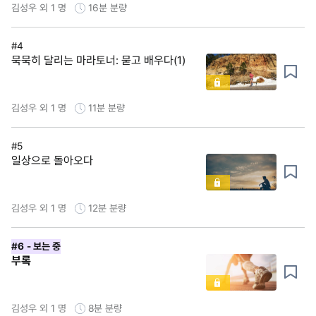
김성우 외 1 명
16분
분량
#4
묵묵히 달리는 마라토너: 묻고 배우다(1)
김성우 외 1 명
11분
분량
#5
일상으로 돌아오다
김성우 외 1 명
12분
분량
#6
- 보는 중
부록
김성우 외 1 명
8분
분량