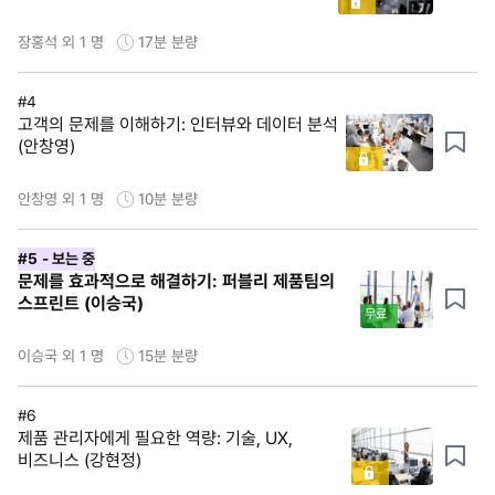
장홍석 외 1 명
17분
분량
#4
고객의 문제를 이해하기: 인터뷰와 데이터 분석
(안창영)
안창영 외 1 명
10분
분량
#5
- 보는 중
문제를 효과적으로 해결하기: 퍼블리 제품팀의
스프린트 (이승국)
무료
이승국 외 1 명
15분
분량
#6
제품 관리자에게 필요한 역량: 기술, UX,
비즈니스 (강현정)