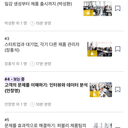
일감 생성부터 제품 출시까지 (박성환)
박성환 외 1 명
15분
분량
#3
스타트업과 대기업, 각기 다른 제품 관리자
(장홍석)
장홍석 외 1 명
17분
분량
#4
- 보는 중
고객의 문제를 이해하기: 인터뷰와 데이터 분석
(안창영)
안창영 외 1 명
10분
분량
#5
문제를 효과적으로 해결하기: 퍼블리 제품팀의