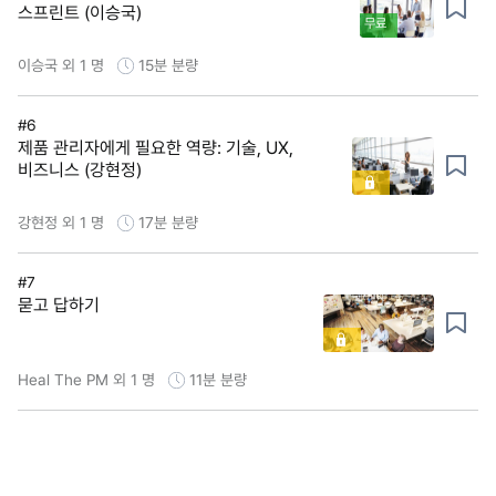
스프린트 (이승국)
무료
이승국 외 1 명
15분
분량
#6
제품 관리자에게 필요한 역량: 기술, UX,
비즈니스 (강현정)
강현정 외 1 명
17분
분량
#7
묻고 답하기
Heal The PM 외 1 명
11분
분량