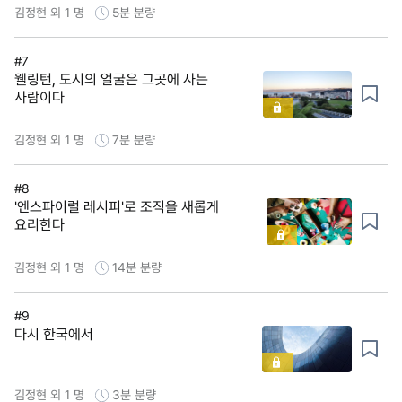
김정현 외 1 명
5분
분량
#7
웰링턴, 도시의 얼굴은 그곳에 사는
사람이다
김정현 외 1 명
7분
분량
#8
'엔스파이럴 레시피'로 조직을 새롭게
요리한다
김정현 외 1 명
14분
분량
#9
다시 한국에서
김정현 외 1 명
3분
분량