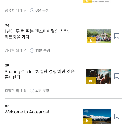
김정현 외 1 명
8분
분량
#4
1년에 두 번 뛰는 엔스파이럴의 심박,
리트릿을 가다
김정현 외 1 명
11분
분량
#5
Sharing Circle, '치열한 경청'이란 것은
존재한다
김정현 외 1 명
4분
분량
#6
Welcome to Aotearoa!