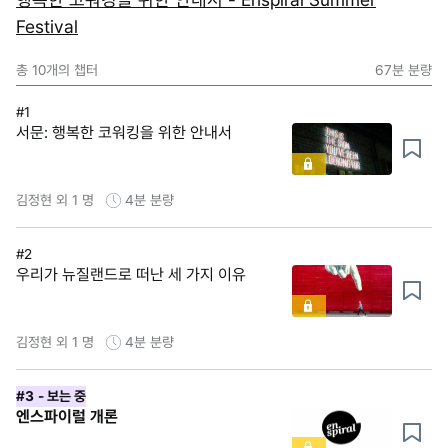
Festival
총
10
개의 챕터
67분
분량
#1
서문: 행복한 코워킹을 위한 안내서
김정현 외 1 명
4분
분량
#2
우리가 뉴질랜드로 떠난 세 가지 이유
김정현 외 1 명
4분
분량
#3
- 보는 중
엔스파이럴 개론