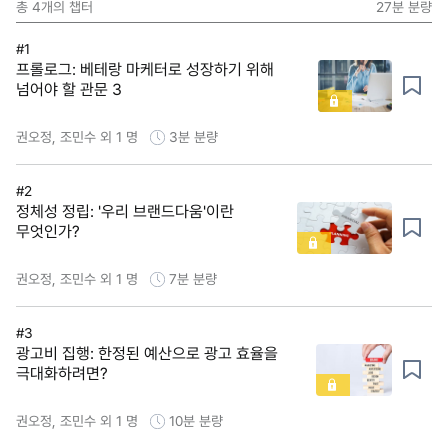
총
4
개의 챕터
27분
분량
#1
프롤로그: 베테랑 마케터로 성장하기 위해
넘어야 할 관문 3
권오정, 조민수 외 1 명
3분
분량
#2
정체성 정립: '우리 브랜드다움'이란
무엇인가?
권오정, 조민수 외 1 명
7분
분량
#3
광고비 집행: 한정된 예산으로 광고 효율을
극대화하려면?
권오정, 조민수 외 1 명
10분
분량