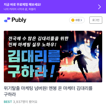
지금 바로 무료체험 해보세요!
나의 커리어 시작과 끝, 퍼블리
0원
로그인
위기탈출 마케팅 넘버원! 멘붕 온 마케터 김대리를
구하라
BEST
3,937
명이 봤어요