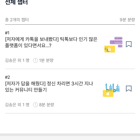
전체 챕터
총
2
개의 챕터
9분
분량
#1
[저자에게 카톡을 보내봤다] 틱톡보다 인기 많은
플랫폼이 있다면서요...?
김송은 외 1 명
1분
분량
#2
[저자가 답을 해줬다] 정신 차리면 3시간 지나
있는 커뮤니티 만들기
김송은 외 1 명
8분
분량