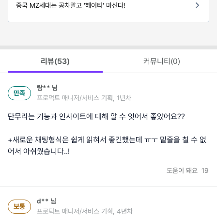
중국 MZ세대는 공차말고 '헤이티' 마신다!
리뷰(
53
)
커뮤니티(
0
)
람**
님
만족
프로덕트 매니저/서비스 기획, 1년차
단무라는 기능과 인사이트에 대해 알 수 잇어서 좋았어요??
+새로운 채팅형식은 쉽게 읽혀서 좋긴했는데 ㅠㅜ 밑줄을 칠 수 없
어서 아쉬웠습니다..!
도움이 돼요
19
d**
님
보통
프로덕트 매니저/서비스 기획, 4년차