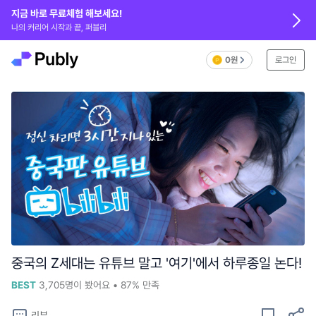
지금 바로 무료체험 해보세요!
나의 커리어 시작과 끝, 퍼블리
0원
로그인
중국의 Z세대는 유튜브 말고 '여기'에서 하루종일 논다!
BEST
3,705
명이 봤어요
•
87%
만족
리뷰