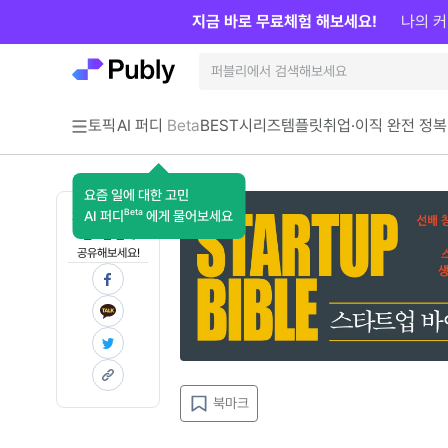
지금 바로 무료체험 해보세요!
나의 커
토픽
AI 퍼디
Beta
BEST
시리즈
템플릿
취업·이직 완전 정복
요즘 일에 대한 고민
Beta
AI 퍼디
에게 물어보세요
지금 인사이트가
필요한 분께
공유해보세요!
북마크