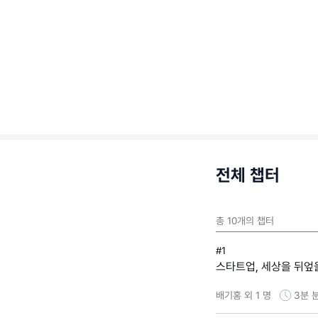
전체 챕터
총
10
개의 챕터
#1
스타트업, 세상을 뒤엎
배기홍 외 1 명
3분