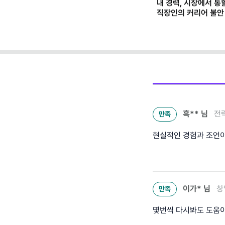
내 경력, 시장에서 통
직장인의 커리어 불안
(템플릿 제공)
흑**
님
전략
만족
현실적인 경험과 조언이
이가*
님
창
만족
몇번씩 다시봐도 도움이