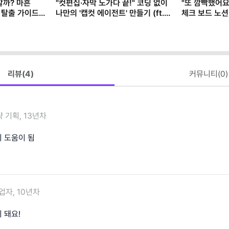
할까? 마흔
"컷편집·자막 노가다 끝!" 코딩 없이
"또 깜빡했어요
 탈출 가이드
나만의 '캡컷 에이전트' 만들기 (ft.
체크 보드 노션
클로드)
리뷰(
4
)
커뮤니티(
0
)
 기획, 13년차
 도움이 됨
업자, 10년차
 돼요!