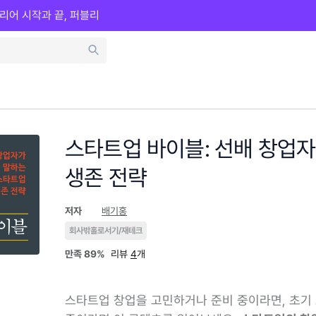
리어 시작과 끝, 퍼블리
스타트업 바이블: 선배 창업
생존 전략
저자
배기홍
회사밖홀로서기/재테크
만족
89%
리뷰
4
개
스타트업 창업을 고민하거나 준비 중이라면, 초기