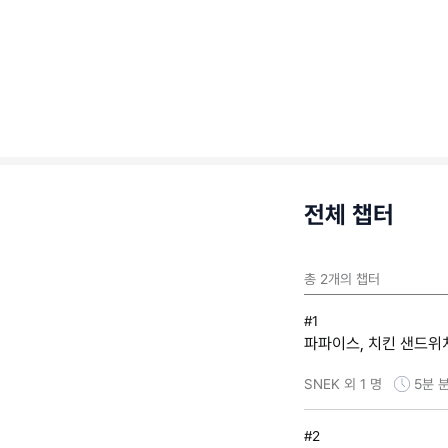
전체 챕터
총
2
개의 챕터
#1
파파이스, 치킨 샌드위
SNEK 외 1 명
5분
분
#2