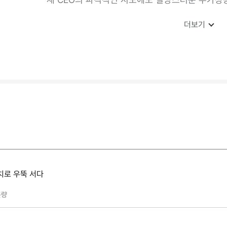
더보기
치로 우뚝 서다
량