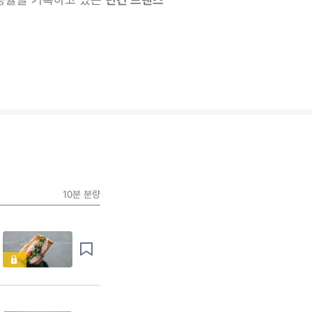
10분
분량