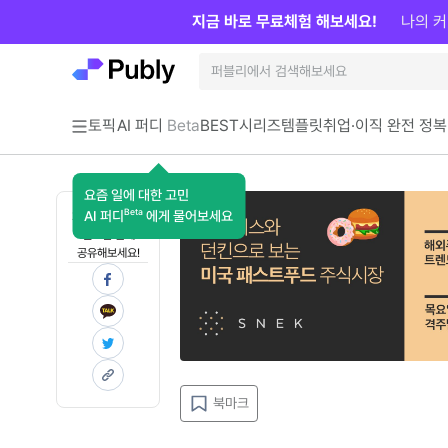
지금 바로 무료체험 해보세요!
나의 커
토픽
AI 퍼디
Beta
BEST
시리즈
템플릿
취업·이직 완전 정복
요즘 일에 대한 고민
Beta
AI 퍼디
에게 물어보세요
지금 인사이트가
필요한 분께
공유해보세요!
북마크