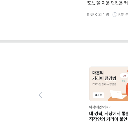
'도넛'을 지운 던킨은 
SNEK 외 1 명
5분
분
Previous
이직/취업/커리어
내 경력, 시장에서 통
직장인의 커리어 불안
(템플릿 제공)