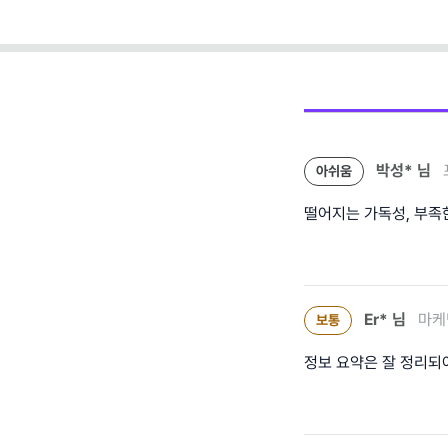
박성*
님
아쉬움
떨어지는 가독성, 부족
Er*
님
마케
보통
정보 요약은 잘 정리되