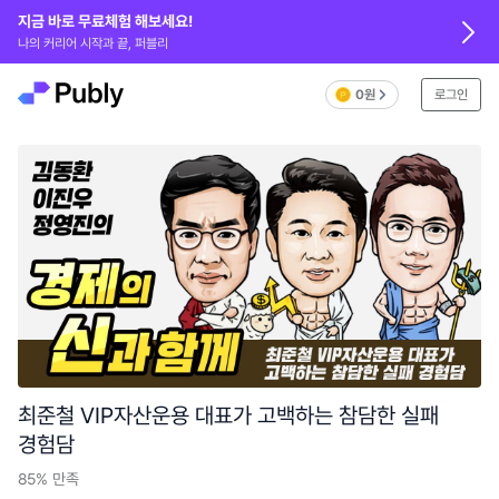
지금 바로 무료체험 해보세요!
나의 커리어 시작과 끝, 퍼블리
0원
로그인
최준철 VIP자산운용 대표가 고백하는 참담한 실패
경험담
85%
만족