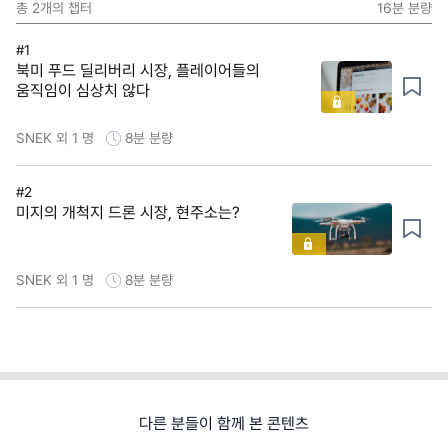
총
2
개의 챕터
16분
분량
#1
북미 푸드 딜리버리 시장, 플레이어들의
움직임이 심상치 않다
SNEK 외 1 명
8분
분량
#2
미지의 개척지 드론 시장, 현주소는?
SNEK 외 1 명
8분
분량
다른 분들이 함께 본 콘텐츠