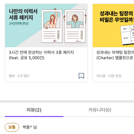
3시간 만에 완성하는 이력서 3종 패키지
성과내는 마케팅 팀장의
(feat. 공유 5,000건)
(Charter) 템플릿으
웹북 · 2개 챕터
아티클 · 13분 분량
리뷰(
2
)
커뮤니티(
0
)
보통
박동*
님