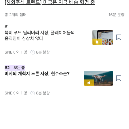
[해외주식 트렌드] 미국은 지금 배송 혁명 중
총
2
개의 챕터
16분
분량
#1
북미 푸드 딜리버리 시장, 플레이어들의
움직임이 심상치 않다
SNEK 외 1 명
8분
분량
#2
- 보는 중
미지의 개척지 드론 시장, 현주소는?
SNEK 외 1 명
8분
분량