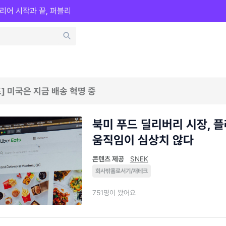
리어 시작과 끝, 퍼블리
] 미국은 지금 배송 혁명 중
북미 푸드 딜리버리 시장, 
움직임이 심상치 않다
콘텐츠 제공
SNEK
회사밖홀로서기/재테크
751명이 봤어요