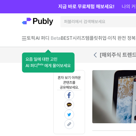
지금 바로 무료체험 해보세요!
나의 커
토픽
AI 퍼디
Beta
BEST
시리즈
템플릿
취업·이직 완전 정복
[해외주식 트렌드
요즘 일에 대한 고민
Beta
AI 퍼디
에게 물어보세요
혼자 보기 아까운
콘텐츠를
공유해보세요.