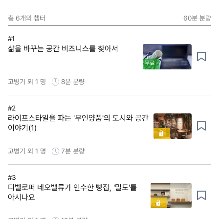
총
6
개의 챕터
60분
분량
#1
삶을 바꾸는 공간 비즈니스를 찾아서
무료
고병기 외 1 명
8분
분량
#2
라이프스타일을 파는 '무인양품'의 도시와 공간
이야기(1)
고병기 외 1 명
7분
분량
#3
디벨로퍼 네오밸류가 인수한 빵집, '밀도'를
아시나요