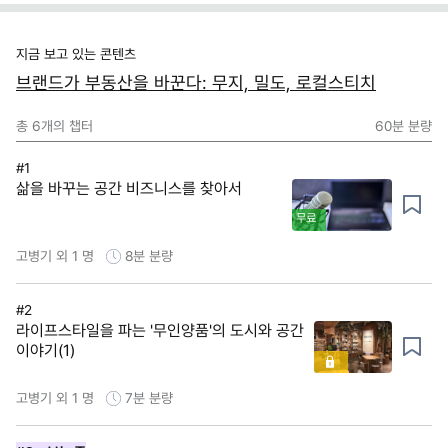
지금 보고 있는 콘텐츠
브랜드가 부동산을 바꾼다: 무지, 밀도, 로컬스티치
총
6
개의 챕터
60분
분량
#1
삶을 바꾸는 공간 비즈니스를 찾아서
무료
고병기 외 1 명
8분
분량
#2
라이프스타일을 파는 '무인양품'의 도시와 공간
이야기(1)
고병기 외 1 명
7분
분량