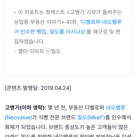
- 이 리포트는 팟캐스트 <고병기 기자가 들려주는
상업용 부동산 이야기> 41회,
'디벨로퍼 네오밸류
가 인수한 빵집, 밀도를 아시나요'
를 재구성 및 편
집하였습니다.
- 챕터 이미지 ⓒ밀도
[콘텐츠 발행일: 2019.04.24]
고병기(이하 생략):
몇 년 전, 부동산 디벨로퍼
네오밸류
(Neovalue)
가 식빵 전문 브랜드
밀도(Meal°)
를 인수해서
화제가 되었습니다. 브랜드 충성도가 높은 고객들이 많은
브랜드 밀도를 창업한 네오밸류의 전익범 본부장님을 모셨