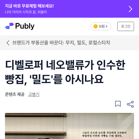
지금 바로 무료체험 해보세요!
나의 커리어 시작과 끝, 퍼블리
0원
로그인
브랜드가 부동산을 바꾼다: 무지, 밀도, 로컬스티치
디벨로퍼 네오밸류가 인수한
빵집, '밀도'를 아시나요
콘텐츠 제공
고병기