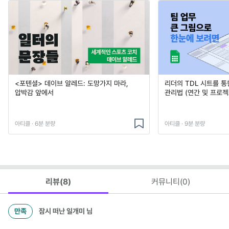
<포텐셜> 데이브 알레드: 도망가지 마라,
리더의 TDL 시트를 통
압박감 앞에서
관리법 (연간 및 프로젝
아티클 · 6분 분량
아티클 · 9분 분량
리뷰(
8
)
커뮤니티(
0
)
만족
잠시 떠난 일개미
님