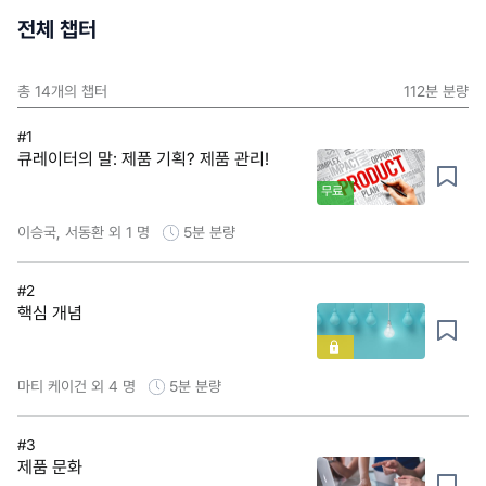
전체 챕터
총
14
개의 챕터
112분
분량
#1
큐레이터의 말: 제품 기획? 제품 관리!
무료
이승국, 서동환 외 1 명
5분
분량
#2
핵심 개념
마티 케이건 외 4 명
5분
분량
#3
제품 문화