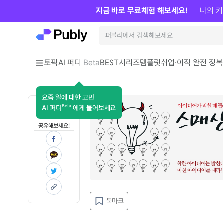
지금 바로 무료체험 해보세요!
나의 커
토픽
AI 퍼디
Beta
BEST
시리즈
템플릿
취업·이직 완전 정복
요즘 일에 대한 고민
Beta
AI 퍼디
에게 물어보세요
지금 인사이트가
필요한 분께
공유해보세요!
북마크