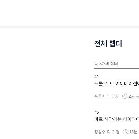
전체 챕터
총
8
개의 챕터
#1
프롤로그 : 아이데이션
홍동희 외 1 명
2분
분
#2
바로 시작하는 아이디어
정상수 외 3 명
15분