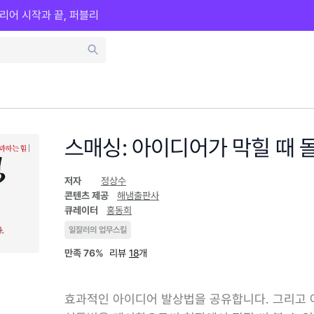
리어 시작과 끝, 퍼블리
스매싱: 아이디어가 막힐 때 
저자
정상수
콘텐츠 제공
해냄출판사
큐레이터
홍동희
일잘러의 업무스킬
만족
76%
리뷰
18
개
효과적인 아이디어 발상법을 공유합니다. 그리고 아