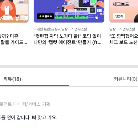
마케팅 트렌드/실무,일잘러의 업무스킬
일잘러의 업무스킬
할까? 마흔
"컷편집·자막 노가다 끝!" 코딩 없이
"또 깜빡했어요
 탈출 가이드
나만의 '캡컷 에이전트' 만들기 (ft.
체크 보드 노션
클로드)
리뷰(
18
)
커뮤니티(
0
)
로덕트 매니저/서비스 기획
 얻어 갑니다. 뼈 맞고 가요..