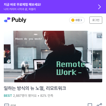
지금 바로 무료체험 해보세요!
나의 커리어 시작과 끝, 퍼블리
0원
로그인
일하는 방식의 뉴 노멀, 리모트워크
BEST
2,887
명이 봤어요
•
82%
만족
리뷰