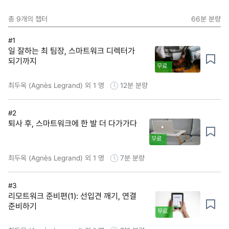
총
9
개의 챕터
66분
분량
#1
일 잘하는 최 팀장, 스마트워크 디렉터가
되기까지
무료
최두옥 (Agnès Legrand) 외 1 명
12분
분량
#2
퇴사 후, 스마트워크에 한 발 더 다가가다
무료
최두옥 (Agnès Legrand) 외 1 명
7분
분량
#3
리모트워크 준비편(1): 선입견 깨기, 연결
준비하기
무료