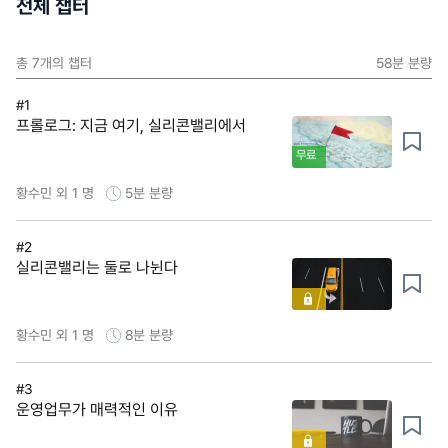
전체 챕터
총
7
개의 챕터
58분
분량
#1
프롤로그: 지금 여기, 실리콘밸리에서
무료
황수민 외 1 명
5분
분량
#2
실리콘밸리는 둘로 나뉜다
황수민 외 1 명
8분
분량
#3
운영업무가 매력적인 이유