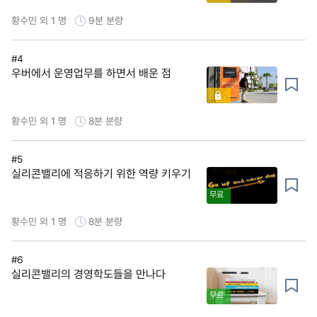
황수민 외 1 명
9분
분량
#4
우버에서 운영업무를 하면서 배운 점
황수민 외 1 명
8분
분량
#5
실리콘밸리에 적응하기 위한 역량 키우기
무료
황수민 외 1 명
8분
분량
#6
실리콘밸리의 경영학도들을 만나다
무료