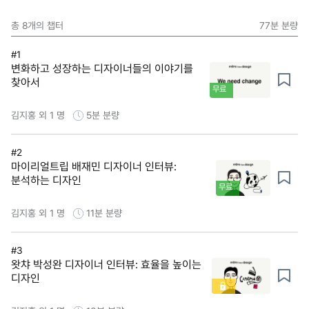
총
8
개의 챕터
77분
분량
#1
변화하고 성장하는 디자이너들의 이야기를
찾아서
무료
김지홍 외 1 명
5분
분량
#2
마이리얼트립 배재민 디자이너 인터뷰:
분석하는 디자인
무료
김지홍 외 1 명
11분
분량
#3
왓챠 박성완 디자이너 인터뷰: 효율을 높이는
디자인