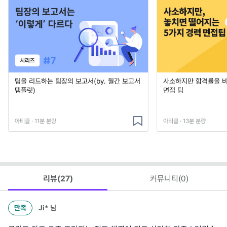
팀을 리드하는 팀장의 보고서(by. 월간 보고서
사소하지만 합격률을 
템플릿)
면접 팁
아티클 · 11분 분량
아티클 · 13분 분량
리뷰(
27
)
커뮤니티(
0
)
만족
Ji*
님