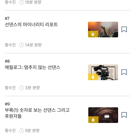
황수진
15분
분량
#7
선댄스의 마이너리티 리포트
황수진
14분
분량
#8
에필로그: 멈추지 않는 선댄스
황수진
3분
분량
#9
부록(1) 숫자로 보는 선댄스 그리고
후원자들
황수진
5분
분량