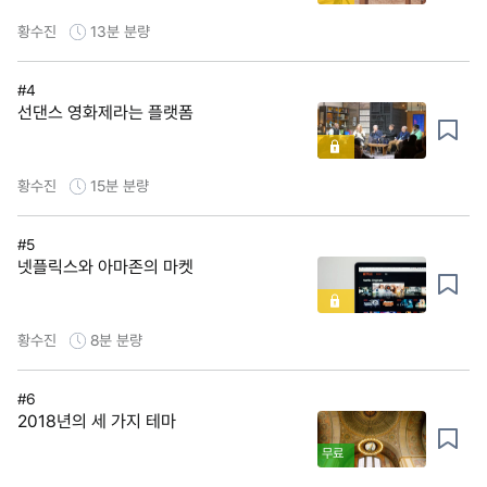
황수진
13분
분량
#4
선댄스 영화제라는 플랫폼
황수진
15분
분량
#5
넷플릭스와 아마존의 마켓
황수진
8분
분량
#6
2018년의 세 가지 테마
무료