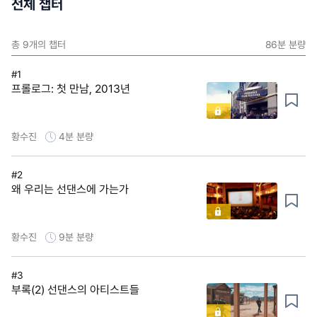
전체 챕터
총
9
개의 챕터
86분
분량
#1
프롤로그: 첫 만남, 2013년
황수진
4분
분량
#2
왜 우리는 선댄스에 가는가
황수진
9분
분량
#3
부록(2) 선댄스의 아티스트들