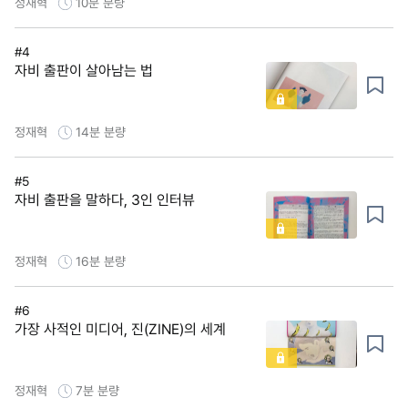
정재혁
10분
분량
#4
자비 출판이 살아남는 법
정재혁
14분
분량
#5
자비 출판을 말하다, 3인 인터뷰
정재혁
16분
분량
#6
가장 사적인 미디어, 진(ZINE)의 세계
정재혁
7분
분량