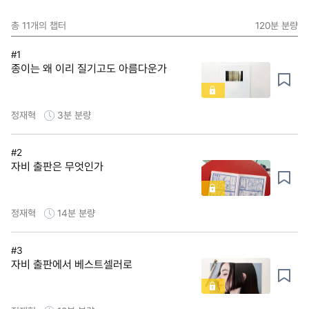
총
11
개의 챕터
120분
분량
#1
종이는 왜 이리 질기고도 아름다운가
정재혁
3분
분량
#2
자비 출판은 무엇인가
정재혁
14분
분량
#3
자비 출판에서 베스트셀러로