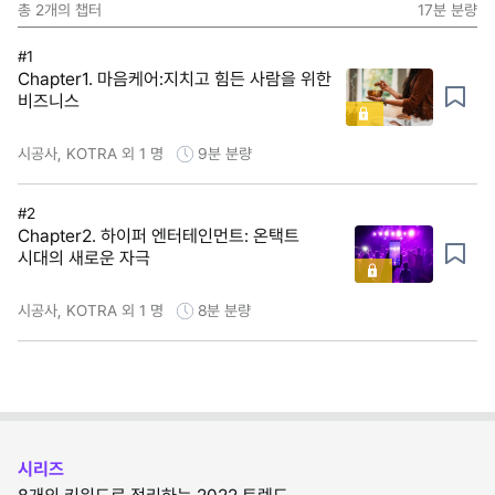
총
2
개의 챕터
17분
분량
#1
Chapter1. 마음케어:지치고 힘든 사람을 위한
비즈니스
시공사, KOTRA 외 1 명
9분
분량
#2
Chapter2. 하이퍼 엔터테인먼트: 온택트
시대의 새로운 자극
시공사, KOTRA 외 1 명
8분
분량
시리즈