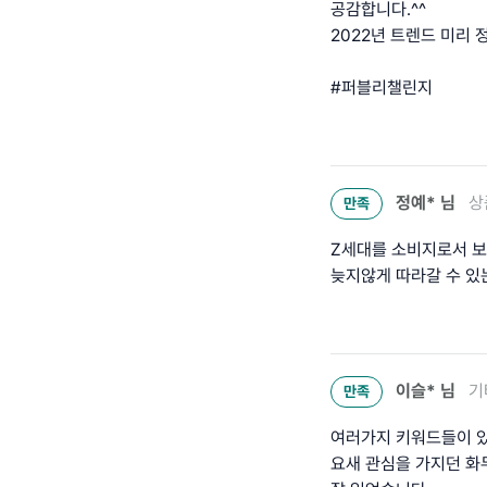
공감합니다.^^
2022년 트렌드 미리
#퍼블리챌린지
정예*
님
상
만족
Z세대를 소비지로서 보
늦지않게 따라갈 수 있
이슬*
님
기
만족
여러가지 키워드들이 있
요새 관심을 가지던 화