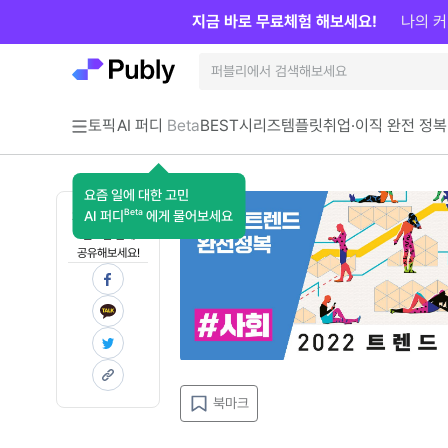
지금 바로 무료체험 해보세요!
나의 커
토픽
AI 퍼디
Beta
BEST
시리즈
템플릿
취업·이직 완전 정복
요즘 일에 대한 고민
Beta
AI 퍼디
에게 물어보세요
지금 인사이트가
필요한 분께
공유해보세요!
북마크