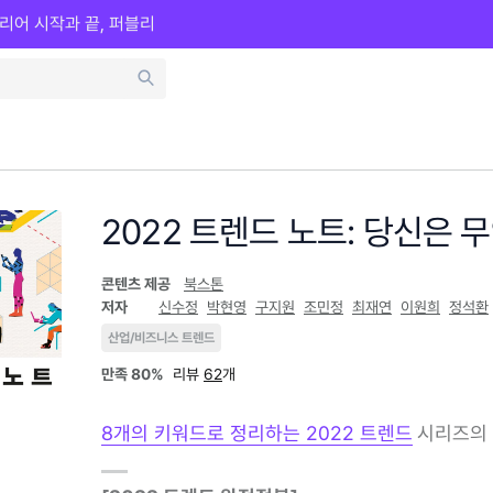
리어 시작과 끝, 퍼블리
2022 트렌드 노트: 당신은 
콘텐츠 제공
북스톤
저자
신수정
박현영
구지원
조민정
최재연
이원희
정석환
산업/비즈니스 트렌드
만족
80%
리뷰
62
개
8개의 키워드로 정리하는 2022 트렌드
시리즈의