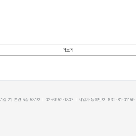
더보기
길 21, 본관 5층 531호
02-6952-1807
사업자 등록번호: 632-81-01159