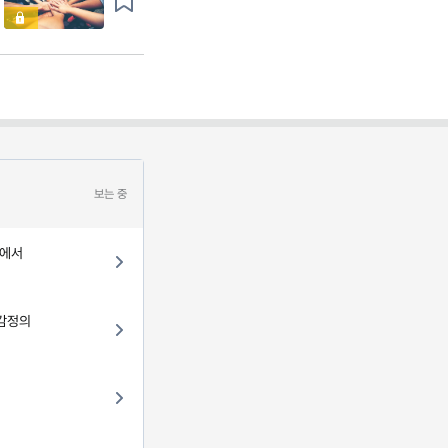
보는 중
자에서
 감정의
린