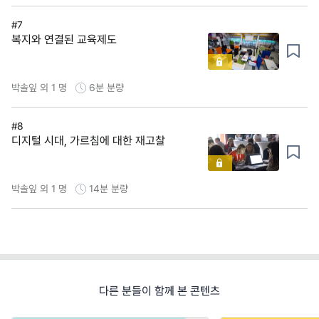
#7
복지와 연결된 교육제도
박솔잎 외 1 명
6분
분량
#8
디지털 시대, 가르침에 대한 재고찰
박솔잎 외 1 명
14분
분량
다른 분들이 함께 본 콘텐츠