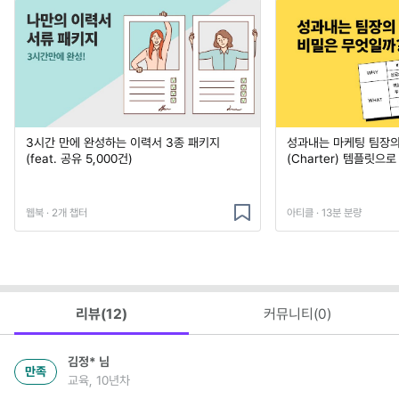
3시간 만에 완성하는 이력서 3종 패키지
성과내는 마케팅 팀장의
(feat. 공유 5,000건)
(Charter) 템플릿으
웹북 · 2개 챕터
아티클 · 13분 분량
리뷰(
12
)
커뮤니티(
0
)
김정*
님
만족
교육, 10년차