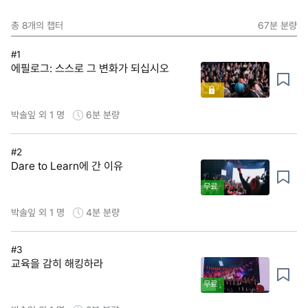
총
8
개의 챕터
67분
분량
#1
에필로그: 스스로 그 변화가 되십시오
박솔잎 외 1 명
6분
분량
#2
Dare to Learn에 간 이유
무료
박솔잎 외 1 명
4분
분량
#3
교육을 감히 해킹하라
무료