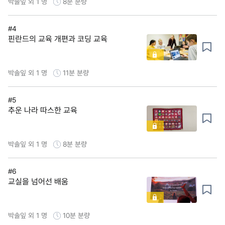
박솔잎 외 1 명
8분
분량
#4
핀란드의 교육 개편과 코딩 교육
박솔잎 외 1 명
11분
분량
#5
추운 나라 따스한 교육
박솔잎 외 1 명
8분
분량
#6
교실을 넘어선 배움
박솔잎 외 1 명
10분
분량