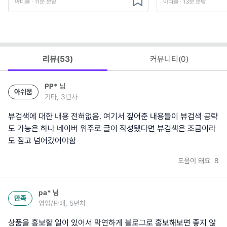
아티클 · 11분 분량
아티클 · 13분 분량
리뷰(
53
)
커뮤니티(
0
)
PP*
님
아쉬움
기타, 3년차
뷰검색에 대한 내용 전혀없음. 여기서 짚어준 내용들이 뷰검색 공략
도 가능은 하나 네이버 위주로 글이 작성됐다면 뷰검색은 조금이라
도 짚고 넘어갔어야함
도움이 돼요
8
pa*
님
만족
영업/판매, 5년차
상품을 홍보할 일이 있어서 막연하게 블로그로 홍보해보면 좋지 않