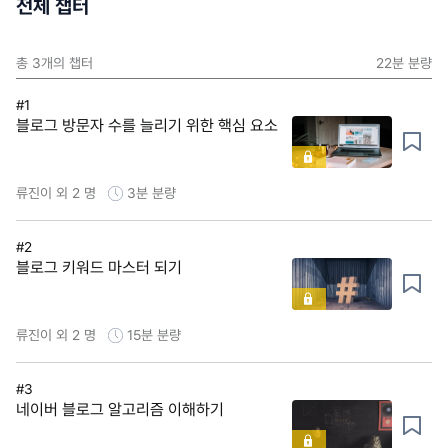
전체 챕터
총
3
개의 챕터
22분
분량
#1
블로그 방문자 수를 늘리기 위한 핵심 요소
류진이 외 2 명
3분
분량
#2
블로그 키워드 마스터 되기
류진이 외 2 명
15분
분량
#3
네이버 블로그 알고리즘 이해하기