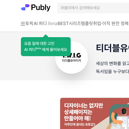
토픽
AI 퍼디
Beta
BEST
시리즈
템플릿
취업·이직 완전 정복
요즘 일에 대한 고민
티더블유
Beta
AI 퍼디
에게 물어보세요
세상의 변화를 읽고
독서임을 누구보다 