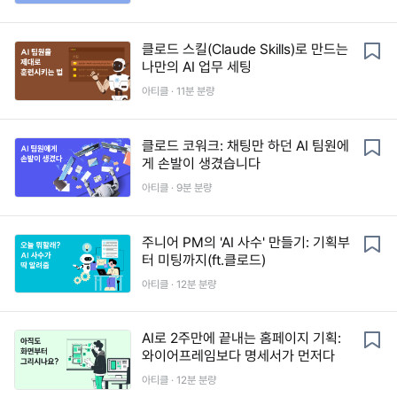
클로드 스킬(Claude Skills)로 만드는
나만의 AI 업무 세팅
아티클 ·
11
분 분량
클로드 코워크: 채팅만 하던 AI 팀원에
게 손발이 생겼습니다
아티클 ·
9
분 분량
주니어 PM의 'AI 사수' 만들기: 기획부
터 미팅까지(ft.클로드)
아티클 ·
12
분 분량
AI로 2주만에 끝내는 홈페이지 기획:
와이어프레임보다 명세서가 먼저다
아티클 ·
12
분 분량